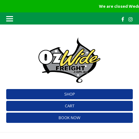
We are closed Wedn
SHOP
CART
BOOK NOW