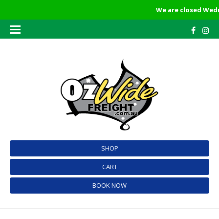
We are closed Wedne
SHOP
CART
BOOK NOW