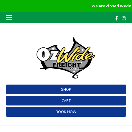
We are closed Wednes
SHOP
CART
BOOK NOW