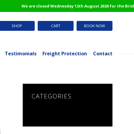
We are closed Wednesday 12th August 2026 for the Brisban
SHOP
CART
BOOK NOW
Testimonials
Freight Protection
Contact
CATEGORIES
NO CATEGORIES
t