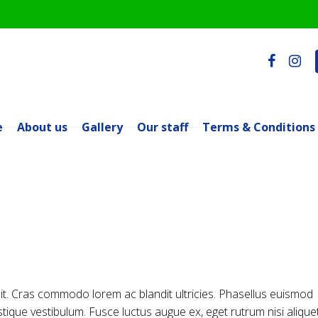
e
About us
Gallery
Our staff
Terms & Conditions
lit. Cras commodo lorem ac blandit ultricies. Phasellus euismod
tique vestibulum. Fusce luctus augue ex, eget rutrum nisi alique