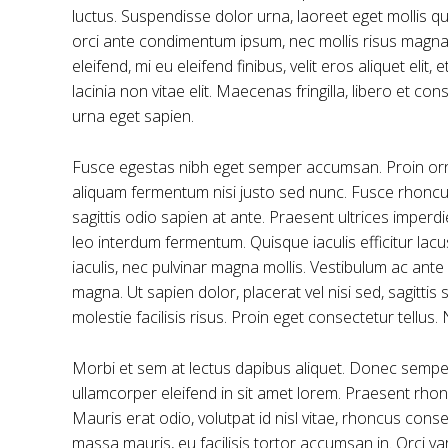
luctus. Suspendisse dolor urna, laoreet eget mollis q
orci ante condimentum ipsum, nec mollis risus magna 
eleifend, mi eu eleifend finibus, velit eros aliquet eli
lacinia non vitae elit. Maecenas fringilla, libero et c
urna eget sapien.
Fusce egestas nibh eget semper accumsan. Proin ornar
aliquam fermentum nisi justo sed nunc. Fusce rhoncus,
sagittis odio sapien at ante. Praesent ultrices imperd
leo interdum fermentum. Quisque iaculis efficitur lac
iaculis, nec pulvinar magna mollis. Vestibulum ac ante 
magna. Ut sapien dolor, placerat vel nisi sed, sagittis s
molestie facilisis risus. Proin eget consectetur tellus
Morbi et sem at lectus dapibus aliquet. Donec sempe
ullamcorper eleifend in sit amet lorem. Praesent rho
Mauris erat odio, volutpat id nisl vitae, rhoncus cons
massa mauris, eu facilisis tortor accumsan in. Orci v