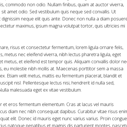
uis, commodo non odio. Nullam finibus, quam at auctor viverra,
sit amet odio. Sed vestibulum quis neque sed convallis. Ut
t, et dignissim neque elit quis ante. Donec non nulla a diam posuer
onsectetur maximus, ipsum magna volutpat tortor, quis ultricies mi
e, risus et consectetur fermentum, lorem ligula ornare felis,
 metus nec eleifend viverra, nibh lectus pharetra ligula, eget
iet metus, et eleifend est tempor quis. Aliquam convallis dolor ne
us, eu molestie nibh mollis at. Maecenas porttitor sem a massa
ex. Etiam velit metus, mattis eu fermentum placerat, blandit et
uscipit nisl. Pellentesque lectus nisi, hendrerit id nulla sed,
. Nulla malesuada eget ex vitae vestibulum.
r et eros fermentum elementum. Cras at lacus vel mauris
ncus diam nec nibh consequat dapibus. Curabitur vitae risus eni
equat elit. Donec id mauris eget nunc varius varius. Proin congue
arius natoque penatibus et magnis dis parturient montes, nascet