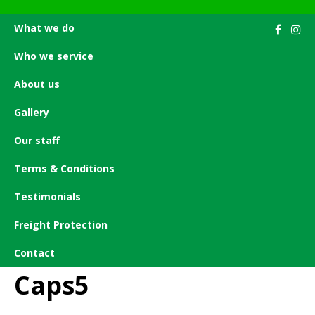
What we do
Who we service
About us
Gallery
SHOP
Our staff
CART
BOOK NOW
Terms & Conditions
Testimonials
Freight Protection
25. 11. 2022
Contact
Caps5