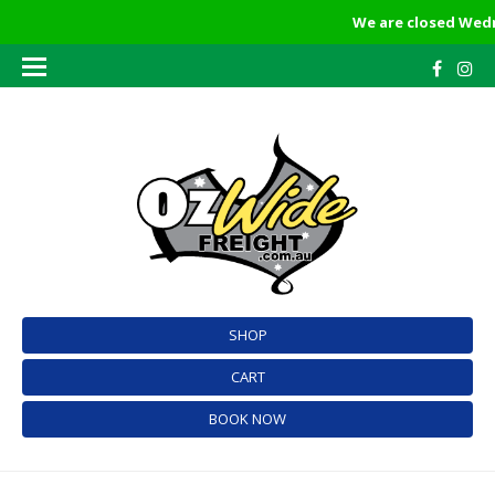
We are closed Wedne
SHOP
CART
BOOK NOW