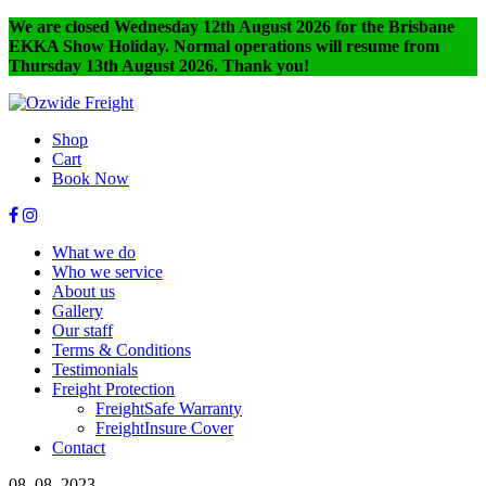
We are closed Wednesday 12th August 2026 for the Brisbane
EKKA Show Holiday. Normal operations will resume from
Thursday 13th August 2026. Thank you!
Shop
Cart
Book Now
What we do
Who we service
About us
Gallery
Our staff
Terms & Conditions
Testimonials
Freight Protection
FreightSafe Warranty
FreightInsure Cover
Contact
08. 08. 2023