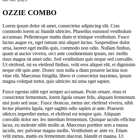
OZZIE COMBO
Lorem ipsum dolor sit amet, consectetur adipiscing elit. Cras
commodo lorem ac blandit ultricies. Phasellus euismod vestibulum
accumsan. Pellentesque mattis diam et tristique vestibulum. Fusce
luctus augue ex, eget rutrum nisi aliquet luctus. Suspendisse dolor
urna, laoreet eget mollis quis, commodo non odio. Nullam finibus,
quam at auctor viverra, orci ante condimentum ipsum, nec mollis
risus magna sit amet odio. Sed vestibulum quis neque sed convallis.
Ut eleifend, mi eu eleifend finibus, velit eros aliquet elit, et dignissim
neque elit quis ante. Donec non nulla a diam posuere lacinia non
vitae elit. Maecenas fringilla, libero et consectetur maximus, ipsum
magna volutpat tortor, quis ultricies mi urna eget sapien.
Fusce egestas nibh eget semper accumsan. Proin ornare, risus et
consectetur fermentum, lorem ligula ornare felis, aliquam fermentum
nisi justo sed nunc. Fusce rhoncus, metus nec eleifend viverra, nibh
lectus pharetra ligula, eget sagittis odio sapien at ante. Praesent
ultrices imperdiet metus, et eleifend est tempor quis. Aliquam
convallis dolor nec leo interdum fermentum. Quisque iaculis efficitur
lacus, eu molestie nibh mollis at. Maecenas porttitor sem a massa
iaculis, nec pulvinar magna mollis. Vestibulum ac ante ex. Etiam
velit metus, mattis eu fermentum placerat, blandit et magna. Ut