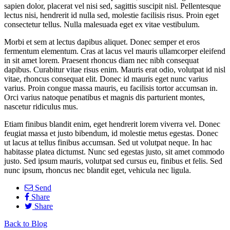
sapien dolor, placerat vel nisi sed, sagittis suscipit nisl. Pellentesque
lectus nisi, hendrerit id nulla sed, molestie facilisis risus. Proin eget
consectetur tellus. Nulla malesuada eget ex vitae vestibulum.
Morbi et sem at lectus dapibus aliquet. Donec semper et eros
fermentum elementum. Cras at lacus vel mauris ullamcorper eleifend
in sit amet lorem. Praesent rhoncus diam nec nibh consequat
dapibus. Curabitur vitae risus enim. Mauris erat odio, volutpat id nisl
vitae, rhoncus consequat elit. Donec id mauris eget nunc varius
varius. Proin congue massa mauris, eu facilisis tortor accumsan in.
Orci varius natoque penatibus et magnis dis parturient montes,
nascetur ridiculus mus.
Etiam finibus blandit enim, eget hendrerit lorem viverra vel. Donec
feugiat massa et justo bibendum, id molestie metus egestas. Donec
ut lacus at tellus finibus accumsan. Sed ut volutpat neque. In hac
habitasse platea dictumst. Nunc sed egestas justo, sit amet commodo
justo. Sed ipsum mauris, volutpat sed cursus eu, finibus et felis. Sed
nunc ipsum, rhoncus nec blandit eget, vehicula nec ligula.
Send
Share
Share
Back to Blog