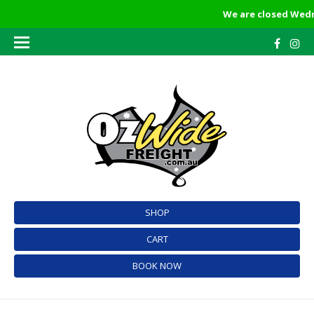
We are closed Wedne
SHOP
CART
BOOK NOW