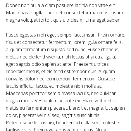
Donec non nulla a diam posuere lacinia non vitae elit.
Maecenas fringilla, libero et consectetur maximus, ipsum
magna volutpat tortor, quis ultricies mi urna eget sapien.
Fusce egestas nibh eget semper accumsan. Proin ornare,
risus et consectetur fermentum, lorem ligula ornare felis,
aliquam fermentum nisi justo sed nunc. Fusce rhoncus,
metus nec eleifend viverra, nibh lectus pharetra ligula,
eget sagittis odio sapien at ante. Praesent ultrices
imperdiet metus, et eleifend est tempor quis. Aliquam
convallis dolor nec leo interdum fermentum. Quisque
iaculis efficitur lacus, eu molestie nibh mollis at.
Maecenas porttitor sem a massa iaculis, nec pulvinar
magna mollis. Vestibulum ac ante ex. Etiam velit metus,
mattis eu fermentum placerat, blandit et magna. Ut sapien
dolor, placerat vel nisi sed, sagittis suscipit nisl.
Pellentesque lectus nisi, hendrerit id nulla sed, molestie
facilisis risus. Proin eget consectetur tellus. Nulla