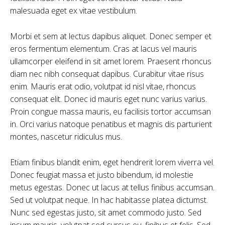
malesuada eget ex vitae vestibulum.
Morbi et sem at lectus dapibus aliquet. Donec semper et
eros fermentum elementum. Cras at lacus vel mauris
ullamcorper eleifend in sit amet lorem. Praesent rhoncus
diam nec nibh consequat dapibus. Curabitur vitae risus
enim. Mauris erat odio, volutpat id nisl vitae, rhoncus
consequat elit. Donec id mauris eget nunc varius varius.
Proin congue massa mauris, eu facilisis tortor accumsan
in. Orci varius natoque penatibus et magnis dis parturient
montes, nascetur ridiculus mus.
Etiam finibus blandit enim, eget hendrerit lorem viverra vel.
Donec feugiat massa et justo bibendum, id molestie
metus egestas. Donec ut lacus at tellus finibus accumsan.
Sed ut volutpat neque. In hac habitasse platea dictumst.
Nunc sed egestas justo, sit amet commodo justo. Sed
ipsum mauris, volutpat sed cursus eu, finibus et felis. Sed