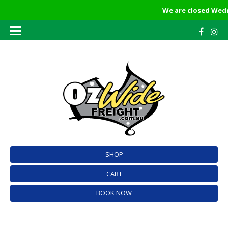
We are closed Wedne
SHOP
CART
BOOK NOW